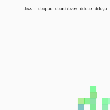
de
anbi
deapps
dearchieven
deidee
delogo